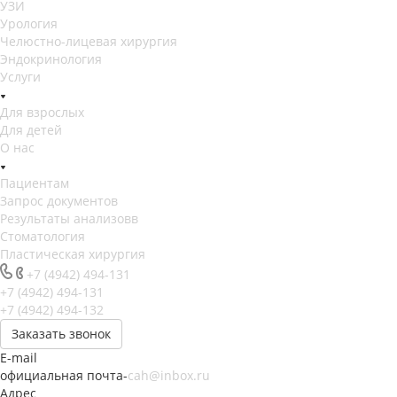
УЗИ
Урология
Челюстно-лицевая хирургия
Эндокринология
Услуги
Для взрослых
Для детей
О нас
Пациентам
Запрос документов
Результаты анализовв
Стоматология
Пластическая хирургия
+7 (4942) 494-131
+7 (4942) 494-131
+7 (4942) 494-132
Заказать звонок
E-mail
официальная почта-
cah@inbox.ru
Адрес