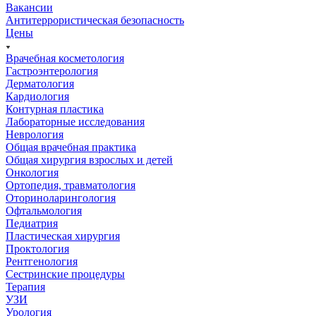
Вакансии
Антитеррористическая безопасность
Цены
Врачебная косметология
Гастроэнтерология
Дерматология
Кардиология
Контурная пластика
Лабораторные исследования
Неврология
Общая врачебная практика
Общая хирургия взрослых и детей
Онкология
Ортопедия, травматология
Оториноларингология
Офтальмология
Педиатрия
Пластическая хирургия
Проктология
Рентгенология
Сестринские процедуры
Терапия
УЗИ
Урология