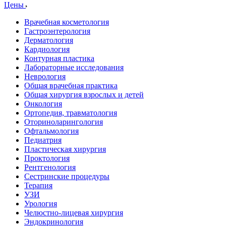
Цены
Врачебная косметология
Гастроэнтерология
Дерматология
Кардиология
Контурная пластика
Лабораторные исследования
Неврология
Общая врачебная практика
Общая хирургия взрослых и детей
Онкология
Ортопедия, травматология
Оториноларингология
Офтальмология
Педиатрия
Пластическая хирургия
Проктология
Рентгенология
Сестринские процедуры
Терапия
УЗИ
Урология
Челюстно-лицевая хирургия
Эндокринология