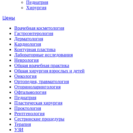
Педиатрия
Хирургия
Цены
Врачебная косметология
Гастроэнтерология
Дерматология
Кардиология
Контурная пластика
Лабораторные исследования
Неврология
Общая врачебная практика
Общая хирургия взрослых и детей
Онкология
Ортопедия, травматология
Оториноларингология
Офтальмология
Педиатрия
Пластическая хирургия
Проктология
Рентгенология
Сестринские процедуры
Терапия
УЗИ