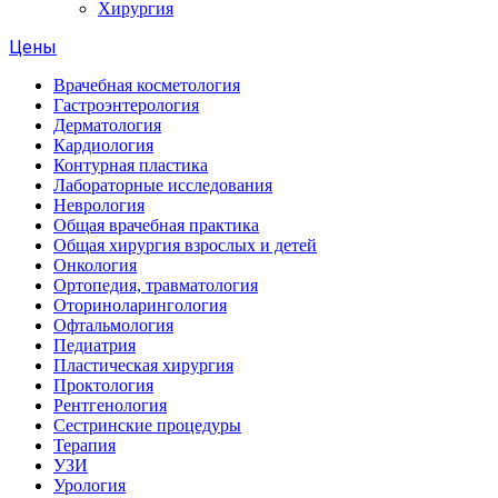
Хирургия
Цены
Врачебная косметология
Гастроэнтерология
Дерматология
Кардиология
Контурная пластика
Лабораторные исследования
Неврология
Общая врачебная практика
Общая хирургия взрослых и детей
Онкология
Ортопедия, травматология
Оториноларингология
Офтальмология
Педиатрия
Пластическая хирургия
Проктология
Рентгенология
Сестринские процедуры
Терапия
УЗИ
Урология