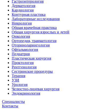
Гастроэнтерология
Дерматология
Кардиология
Контурная пластика
Лабораторные исследования
Неврология
Общая врачебная практика
Общая хирургия взрослых и детей
Онкология
Ортопедия, травматология
Оториноларингология
Офтальмология
Педиатрия
Пластическая хирургия
Проктология
Рентгенология
Сестринские процедуры
Терапия
УЗИ
Урология
Челюстно-лицевая хирургия
Эндокринология
Специалисты
Контакты