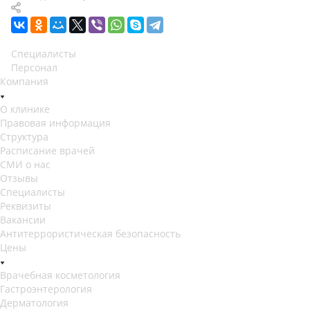
Специалисты
Персонал
Компания
О клинике
Правовая информация
Структура
Расписание врачей
СМИ о нас
Отзывы
Специалисты
Реквизиты
Вакансии
Антитеррористическая безопасность
Цены
Врачебная косметология
Гастроэнтерология
Дерматология