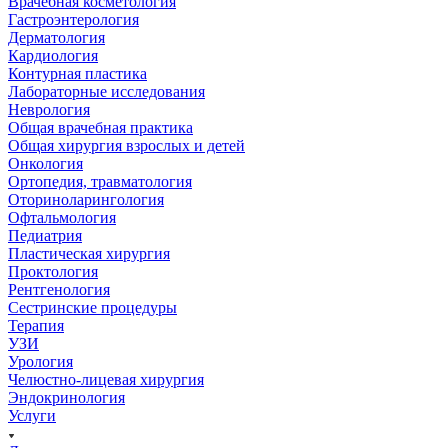
Врачебная косметология
Гастроэнтерология
Дерматология
Кардиология
Контурная пластика
Лабораторные исследования
Неврология
Общая врачебная практика
Общая хирургия взрослых и детей
Онкология
Ортопедия, травматология
Оториноларингология
Офтальмология
Педиатрия
Пластическая хирургия
Проктология
Рентгенология
Сестринские процедуры
Терапия
УЗИ
Урология
Челюстно-лицевая хирургия
Эндокринология
Услуги