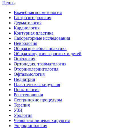
Цены
Врачебная косметология
Гастроэнтерология
Дерматология
Кардиология
Контурная пластика
Лабораторные исследования
Неврология
Общая врачебная практика
Общая хирургия взрослых и детей
Онкология
Ортопедия, травматология
Оториноларингология
Офтальмология
Педиатрия
Пластическая хирургия
Проктология
Рентгенология
Сестринские процедуры
Терапия
УЗИ
Урология
Челюстно-лицевая хирургия
Эндокринология