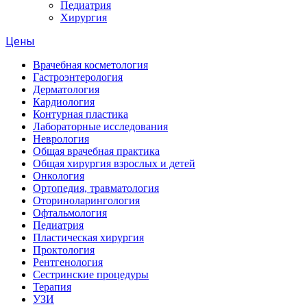
Педиатрия
Хирургия
Цены
Врачебная косметология
Гастроэнтерология
Дерматология
Кардиология
Контурная пластика
Лабораторные исследования
Неврология
Общая врачебная практика
Общая хирургия взрослых и детей
Онкология
Ортопедия, травматология
Оториноларингология
Офтальмология
Педиатрия
Пластическая хирургия
Проктология
Рентгенология
Сестринские процедуры
Терапия
УЗИ