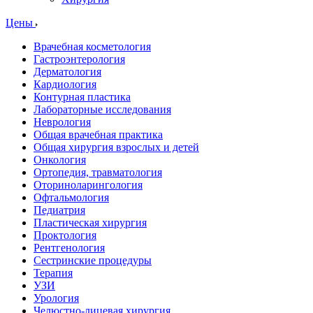
Цены
Врачебная косметология
Гастроэнтерология
Дерматология
Кардиология
Контурная пластика
Лабораторные исследования
Неврология
Общая врачебная практика
Общая хирургия взрослых и детей
Онкология
Ортопедия, травматология
Оториноларингология
Офтальмология
Педиатрия
Пластическая хирургия
Проктология
Рентгенология
Сестринские процедуры
Терапия
УЗИ
Урология
Челюстно-лицевая хирургия