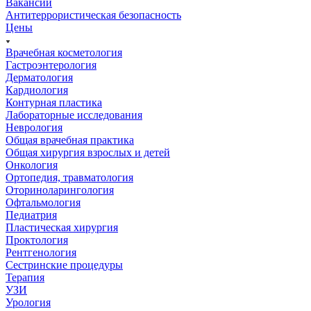
Вакансии
Антитеррористическая безопасность
Цены
Врачебная косметология
Гастроэнтерология
Дерматология
Кардиология
Контурная пластика
Лабораторные исследования
Неврология
Общая врачебная практика
Общая хирургия взрослых и детей
Онкология
Ортопедия, травматология
Оториноларингология
Офтальмология
Педиатрия
Пластическая хирургия
Проктология
Рентгенология
Сестринские процедуры
Терапия
УЗИ
Урология