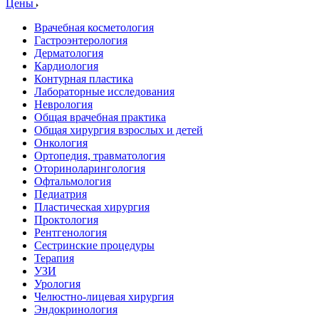
Цены
Врачебная косметология
Гастроэнтерология
Дерматология
Кардиология
Контурная пластика
Лабораторные исследования
Неврология
Общая врачебная практика
Общая хирургия взрослых и детей
Онкология
Ортопедия, травматология
Оториноларингология
Офтальмология
Педиатрия
Пластическая хирургия
Проктология
Рентгенология
Сестринские процедуры
Терапия
УЗИ
Урология
Челюстно-лицевая хирургия
Эндокринология