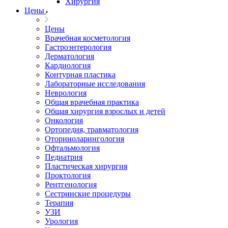
Хирургия
Цены
Цены
Врачебная косметология
Гастроэнтерология
Дерматология
Кардиология
Контурная пластика
Лабораторные исследования
Неврология
Общая врачебная практика
Общая хирургия взрослых и детей
Онкология
Ортопедия, травматология
Оториноларингология
Офтальмология
Педиатрия
Пластическая хирургия
Проктология
Рентгенология
Сестринские процедуры
Терапия
УЗИ
Урология