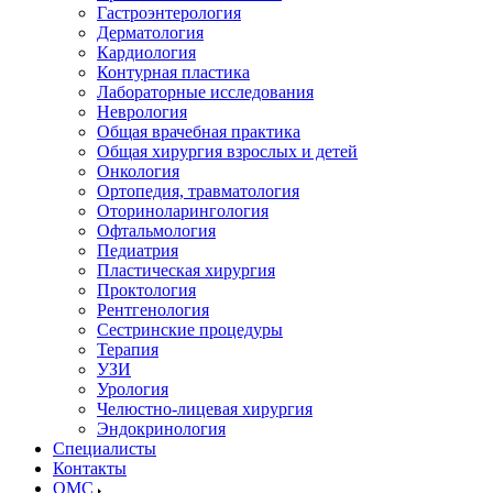
Гастроэнтерология
Дерматология
Кардиология
Контурная пластика
Лабораторные исследования
Неврология
Общая врачебная практика
Общая хирургия взрослых и детей
Онкология
Ортопедия, травматология
Оториноларингология
Офтальмология
Педиатрия
Пластическая хирургия
Проктология
Рентгенология
Сестринские процедуры
Терапия
УЗИ
Урология
Челюстно-лицевая хирургия
Эндокринология
Специалисты
Контакты
ОМС