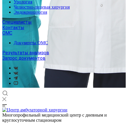
Урология
Челюстно-лицевая хирургия
Эндокринология
Специалисты
Контакты
ОМС
Документы ОМС
Результаты анализов
Запрос документов
Многопрофильный медицинский центр с дневным и
круглосуточным стационаром