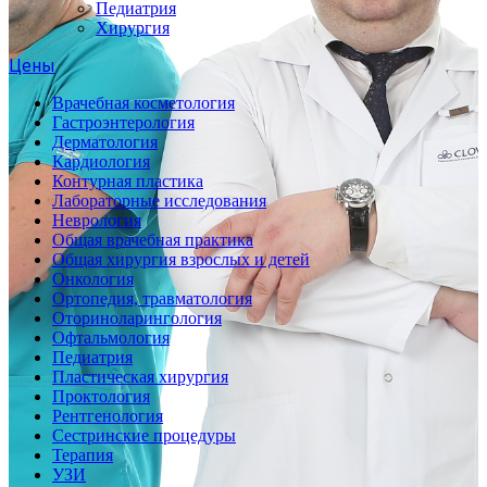
Педиатрия
Хирургия
Цены
Врачебная косметология
Гастроэнтерология
Дерматология
Кардиология
Контурная пластика
Лабораторные исследования
Неврология
Общая врачебная практика
Общая хирургия взрослых и детей
Онкология
Ортопедия, травматология
Оториноларингология
Офтальмология
Педиатрия
Пластическая хирургия
Проктология
Рентгенология
Сестринские процедуры
Терапия
УЗИ