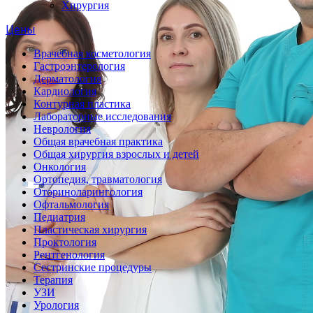
Хирургия
Цены
Врачебная косметология
Гастроэнтерология
Дерматология
Кардиология
Контурная пластика
Лабораторные исследования
Неврология
Общая врачебная практика
Общая хирургия взрослых и детей
Онкология
Ортопедия, травматология
Оториноларингология
Офтальмология
Педиатрия
Пластическая хирургия
Проктология
Рентгенология
Сестринские процедуры
Терапия
УЗИ
Урология