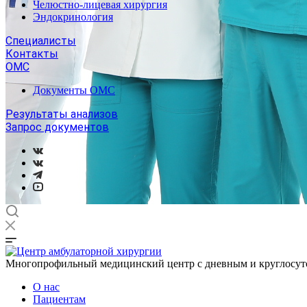
Челюстно-лицевая хирургия
Эндокринология
Специалисты
Контакты
ОМС
Документы ОМС
Результаты анализов
Запрос документов
Многопрофильный медицинский центр с дневным и круглосу
О нас
Пациентам