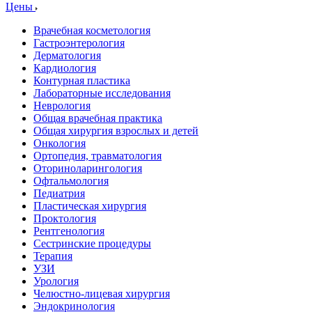
Цены
Врачебная косметология
Гастроэнтерология
Дерматология
Кардиология
Контурная пластика
Лабораторные исследования
Неврология
Общая врачебная практика
Общая хирургия взрослых и детей
Онкология
Ортопедия, травматология
Оториноларингология
Офтальмология
Педиатрия
Пластическая хирургия
Проктология
Рентгенология
Сестринские процедуры
Терапия
УЗИ
Урология
Челюстно-лицевая хирургия
Эндокринология