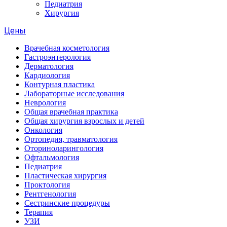
Педиатрия
Хирургия
Цены
Врачебная косметология
Гастроэнтерология
Дерматология
Кардиология
Контурная пластика
Лабораторные исследования
Неврология
Общая врачебная практика
Общая хирургия взрослых и детей
Онкология
Ортопедия, травматология
Оториноларингология
Офтальмология
Педиатрия
Пластическая хирургия
Проктология
Рентгенология
Сестринские процедуры
Терапия
УЗИ