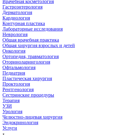
Врачебная косметология
Гастроэнтерология
Дерматология
Кардиология
Контурная пластика
Лабораторные исследования
Неврология
Общая врачебная практика
Общая хирургия взрослых и детей
Онкология
Ортопедия, травматология
Оториноларингология
Офтальмология
Педиатрия
Пластическая хирургия
Проктология
Рентгенология
Сестринские процедуры
Терапия
УЗИ
Урология
Челюстно-лицевая хирургия
Эндокринология
Услуги