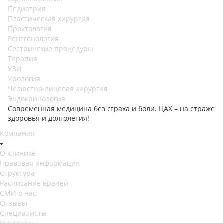
Педиатрия
Пластическая хирургия
Проктология
Рентгенология
Сестринские процедуры
Терапия
УЗИ
Урология
Челюстно-лицевая хирургия
Эндокринология
Современная медицина без страха и боли. ЦАХ – на страже
здоровья и долголетия!
Компания
О клинике
Правовая информация
Структура
Расписание врачей
СМИ о нас
Отзывы
Специалисты
Реквизиты