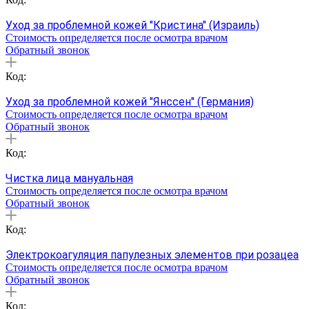
Уход за проблемной кожей "Кристина" (Израиль)
Стоимость определяется после осмотра врачом
Обратный звонок
Код:
Уход за проблемной кожей "Янссен" (Германия)
Стоимость определяется после осмотра врачом
Обратный звонок
Код:
Чистка лица мануальная
Стоимость определяется после осмотра врачом
Обратный звонок
Код:
Электрокоагуляция папулезных элементов при розацеа
Стоимость определяется после осмотра врачом
Обратный звонок
Код: