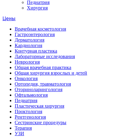
Педиатрия
Хирургия
Цены
Врачебная косметология
Гастроэнтерология
Дерматология
Кардиология
Контурная пластика
Лабораторные исследования
Неврология
Общая врачебная практика
Общая хирургия взрослых и детей
Онкология
Ортопедия, травматология
Оториноларингология
Офтальмология
Педиатрия
Пластическая хирургия
Проктология
Рентгенология
Сестринские процедуры
Терапия
УЗИ