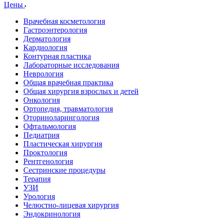
Цены
Врачебная косметология
Гастроэнтерология
Дерматология
Кардиология
Контурная пластика
Лабораторные исследования
Неврология
Общая врачебная практика
Общая хирургия взрослых и детей
Онкология
Ортопедия, травматология
Оториноларингология
Офтальмология
Педиатрия
Пластическая хирургия
Проктология
Рентгенология
Сестринские процедуры
Терапия
УЗИ
Урология
Челюстно-лицевая хирургия
Эндокринология