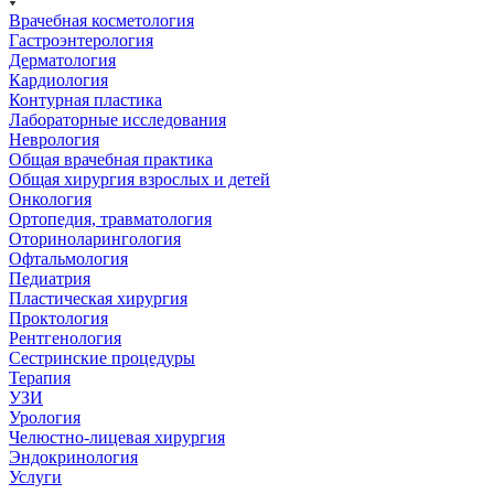
Врачебная косметология
Гастроэнтерология
Дерматология
Кардиология
Контурная пластика
Лабораторные исследования
Неврология
Общая врачебная практика
Общая хирургия взрослых и детей
Онкология
Ортопедия, травматология
Оториноларингология
Офтальмология
Педиатрия
Пластическая хирургия
Проктология
Рентгенология
Сестринские процедуры
Терапия
УЗИ
Урология
Челюстно-лицевая хирургия
Эндокринология
Услуги